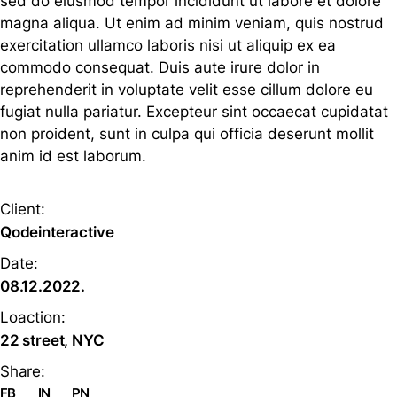
sed do eiusmod tempor incididunt ut labore et dolore
magna aliqua. Ut enim ad minim veniam, quis nostrud
exercitation ullamco laboris nisi ut aliquip ex ea
commodo consequat. Duis aute irure dolor in
reprehenderit in voluptate velit esse cillum dolore eu
fugiat nulla pariatur. Excepteur sint occaecat cupidatat
non proident, sunt in culpa qui officia deserunt mollit
anim id est laborum.
Client:
Qodeinteractive
Date:
08.12.2022.
Loaction:
22 street, NYC
Share:
FB
IN
PN