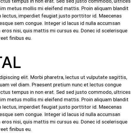
luctus tempus in non erat. Sed sed justo commodo, ultrices
sim metus mollis mi eleifend mattis. Proin aliquam blandit
ectus, imperdiet feugiat justo porttitor id. Maecenas
ntesque sem congue. Integer id lacus id nulla accumsan
ros nisi, quis mattis mi cursus eu. Donec id scelerisque
eet finibus eu.
TAL
iscing elit. Morbi pharetra, lectus ut vulputate sagittis,
t quam vel diam. Praesent pretium nunc et lectus congue
luctus tempus in non erat. Sed sed justo commodo, ultrices
sim metus mollis mi eleifend mattis. Proin aliquam blandit
ectus, imperdiet feugiat justo porttitor id. Maecenas
ntesque sem congue. Integer id lacus id nulla accumsan
ros nisi, quis mattis mi cursus eu. Donec id scelerisque
eet finibus eu.