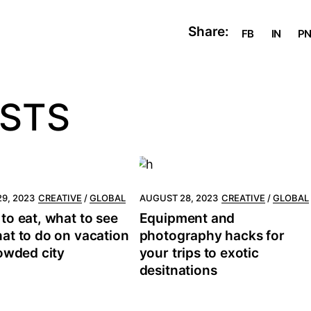
Share:
FB
IN
P
OSTS
9, 2023
CREATIVE
GLOBAL
AUGUST 28, 2023
CREATIVE
GLOBAL
to eat, what to see
Equipment and
at to do on vacation
photography hacks for
rowded city
your trips to exotic
desitnations