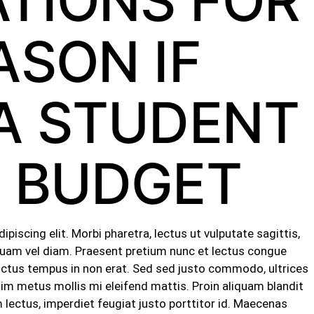
ATIONS FOR
ASON IF
 A STUDENT
A BUDGET
iscing elit. Morbi pharetra, lectus ut vulputate sagittis,
t quam vel diam. Praesent pretium nunc et lectus congue
luctus tempus in non erat. Sed sed justo commodo, ultrices
sim metus mollis mi eleifend mattis. Proin aliquam blandit
ectus, imperdiet feugiat justo porttitor id. Maecenas