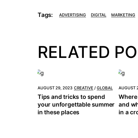
Tags:
ADVERTISING
DIGITAL
MARKETING
RELATED P
AUGUST 29, 2023
CREATIVE
GLOBAL
AUGUST 2
Tips and tricks to spend
Where 
your unforgettable summer
and wh
in these places
in a c